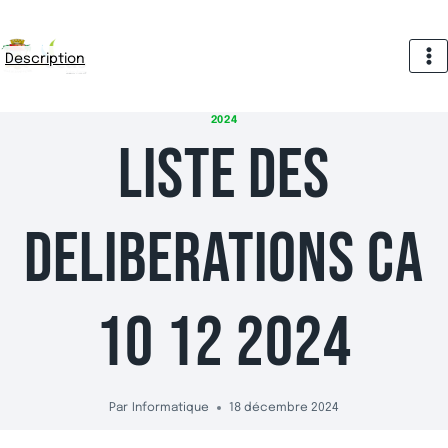
Aller
au
of
Description
contenu
CCAS
de
2024
Saint-
LISTE DES
Pierre
DELIBERATIONS CA
10 12 2024
Par
Informatique
18 décembre 2024