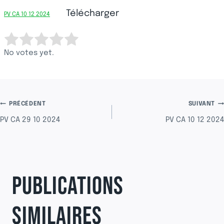
Télécharger
PV CA 10 12 2024
SUBMIT RATING
Rate this item:
No votes yet.
NAVIGATION
PRÉCÉDENT
SUIVANT
PV CA 29 10 2024
PV CA 10 12 2024
DE
L’ARTICLE
PUBLICATIONS
SIMILAIRES