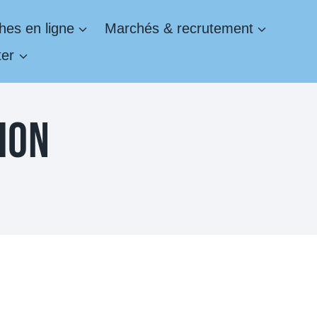
es en ligne
Marchés & recrutement
ter
ION